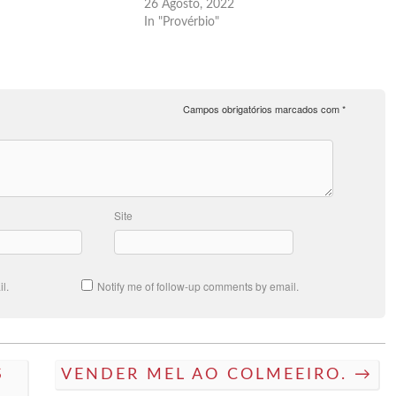
26 Agosto, 2022
In "Provérbio"
Campos obrigatórios marcados com
*
Site
l.
Notify me of follow-up comments by email.
S
VENDER MEL AO COLMEEIRO. →