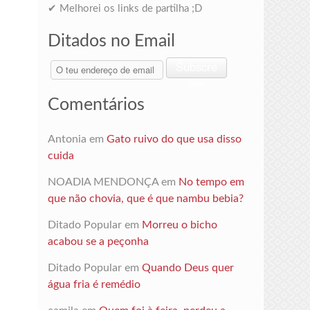
✔ Melhorei os links de partilha ;D
Ditados no Email
O
Subscre
teu
ver
endereço
Comentários
de
email
Antonia
em
Gato ruivo do que usa disso
cuida
NOADIA MENDONÇA
em
No tempo em
que não chovia, que é que nambu bebia?
Ditado Popular
em
Morreu o bicho
acabou se a peçonha
Ditado Popular
em
Quando Deus quer
água fria é remédio