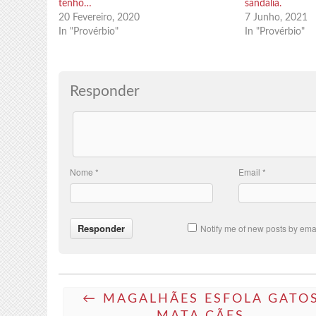
tenho…
sandália.
20 Fevereiro, 2020
7 Junho, 2021
In "Provérbio"
In "Provérbio"
Responder
Nome
*
Email
*
Notify me of new posts by emai
← MAGALHÃES ESFOLA GATO
MATA CÃES