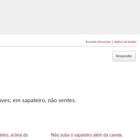
Esconder discussões
|
Atalhos de teclado
Responder
oves; em sapateiro, não sentes.
teiro, acima da
Não suba o sapateiro além da canela.