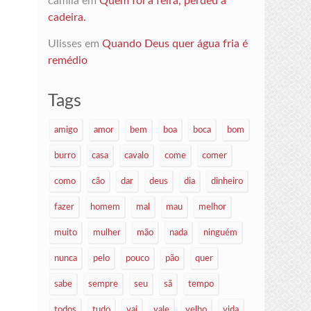
camila
em
Quem foi à feira, perdeu a
cadeira.
Ulisses
em
Quando Deus quer água fria é
remédio
Tags
amigo
amor
bem
boa
boca
bom
burro
casa
cavalo
come
comer
como
cão
dar
deus
dia
dinheiro
fazer
homem
mal
mau
melhor
muito
mulher
mão
nada
ninguém
nunca
pelo
pouco
pão
quer
sabe
sempre
seu
sã
tempo
todos
tudo
vai
vale
velho
vida