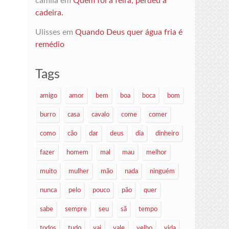
camila
em
Quem foi à feira, perdeu a
cadeira.
Ulisses
em
Quando Deus quer água fria é
remédio
Tags
amigo
amor
bem
boa
boca
bom
burro
casa
cavalo
come
comer
como
cão
dar
deus
dia
dinheiro
fazer
homem
mal
mau
melhor
muito
mulher
mão
nada
ninguém
nunca
pelo
pouco
pão
quer
sabe
sempre
seu
sã
tempo
todos
tudo
vai
vale
velho
vida