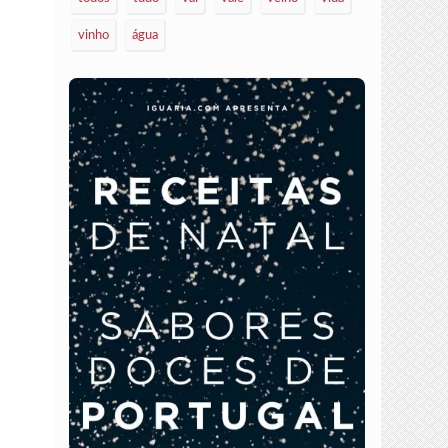
vinho
água