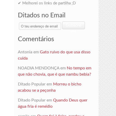
✔ Melhorei os links de partilha ;D
Ditados no Email
O
Subscre
teu
ver
endereço
Comentários
de
email
Antonia
em
Gato ruivo do que usa disso
cuida
NOADIA MENDONÇA
em
No tempo em
que não chovia, que é que nambu bebia?
Ditado Popular
em
Morreu o bicho
acabou se a peçonha
Ditado Popular
em
Quando Deus quer
água fria é remédio