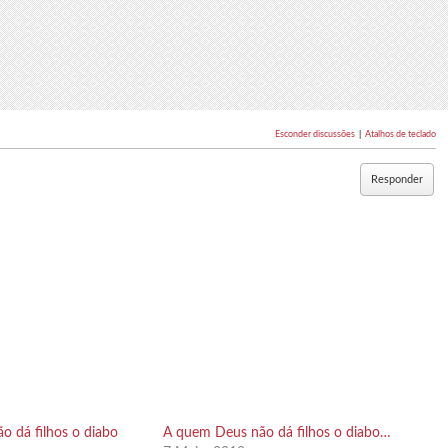
Esconder discussões
|
Atalhos de teclado
Responder
 dá filhos o diabo
A quem Deus não dá filhos o diabo…