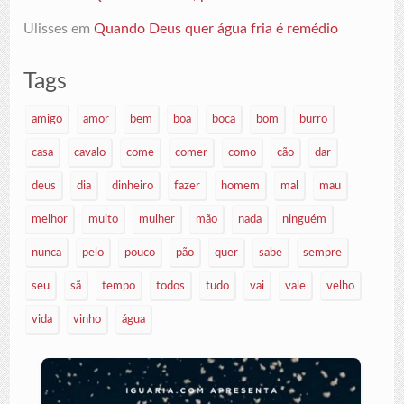
Ulisses
em
Quando Deus quer água fria é remédio
Tags
amigo
amor
bem
boa
boca
bom
burro
casa
cavalo
come
comer
como
cão
dar
deus
dia
dinheiro
fazer
homem
mal
mau
melhor
muito
mulher
mão
nada
ninguém
nunca
pelo
pouco
pão
quer
sabe
sempre
seu
sã
tempo
todos
tudo
vai
vale
velho
vida
vinho
água