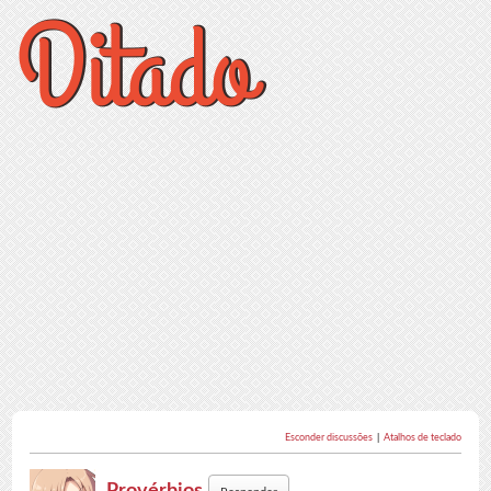
Esconder discussões
|
Atalhos de teclado
Provérbios