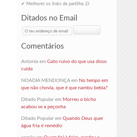
✔ Melhorei os links de partilha ;D
Ditados no Email
O
Subscre
teu
ver
endereço
Comentários
de
email
Antonia
em
Gato ruivo do que usa disso
cuida
NOADIA MENDONÇA
em
No tempo em
que não chovia, que é que nambu bebia?
Ditado Popular
em
Morreu o bicho
acabou se a peçonha
Ditado Popular
em
Quando Deus quer
água fria é remédio