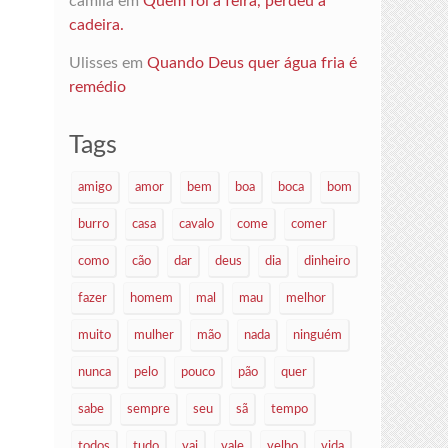
camila
em
Quem foi à feira, perdeu a
cadeira.
Ulisses
em
Quando Deus quer água fria é
remédio
Tags
amigo
amor
bem
boa
boca
bom
burro
casa
cavalo
come
comer
como
cão
dar
deus
dia
dinheiro
fazer
homem
mal
mau
melhor
muito
mulher
mão
nada
ninguém
nunca
pelo
pouco
pão
quer
sabe
sempre
seu
sã
tempo
todos
tudo
vai
vale
velho
vida