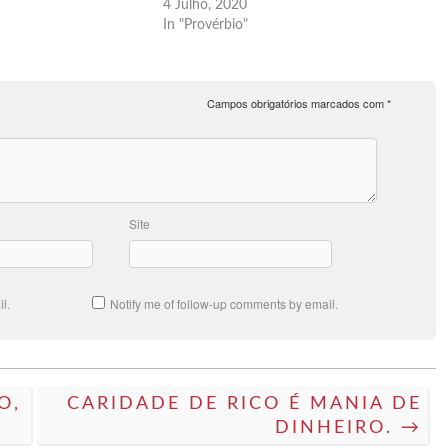
4 Julho, 2020
In "Provérbio"
Campos obrigatórios marcados com
*
Site
l.
Notify me of follow-up comments by email.
O,
CARIDADE DE RICO É MANIA DE
DINHEIRO. →