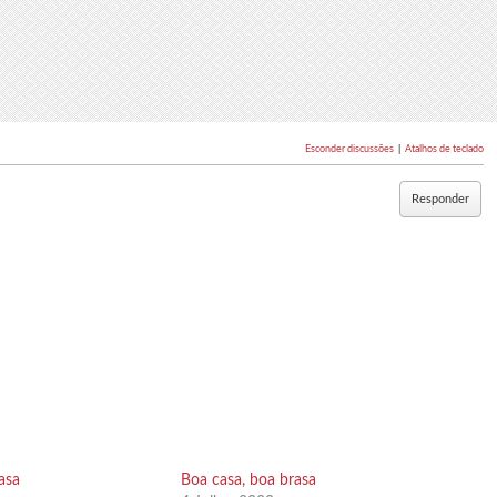
Esconder discussões
|
Atalhos de teclado
Responder
asa
Boa casa, boa brasa