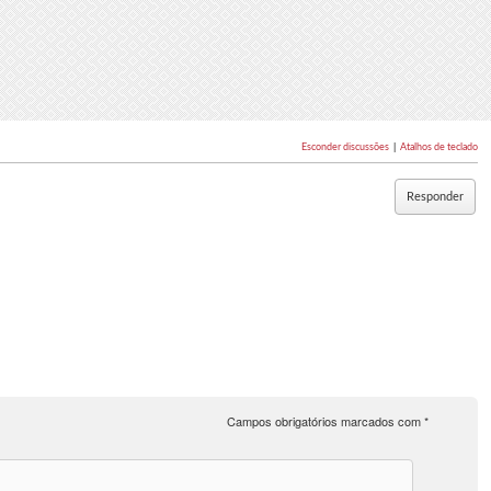
Esconder discussões
|
Atalhos de teclado
Responder
Campos obrigatórios marcados com
*