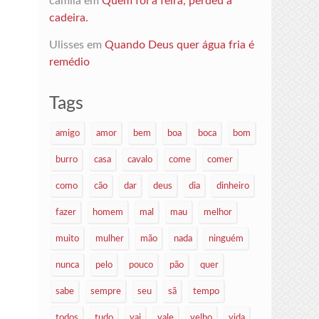
camila
em
Quem foi à feira, perdeu a
cadeira.
Ulisses
em
Quando Deus quer água fria é
remédio
Tags
amigo
amor
bem
boa
boca
bom
burro
casa
cavalo
come
comer
como
cão
dar
deus
dia
dinheiro
fazer
homem
mal
mau
melhor
muito
mulher
mão
nada
ninguém
nunca
pelo
pouco
pão
quer
sabe
sempre
seu
sã
tempo
todos
tudo
vai
vale
velho
vida