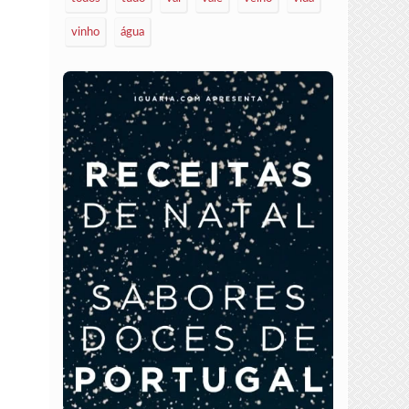
vinho
água