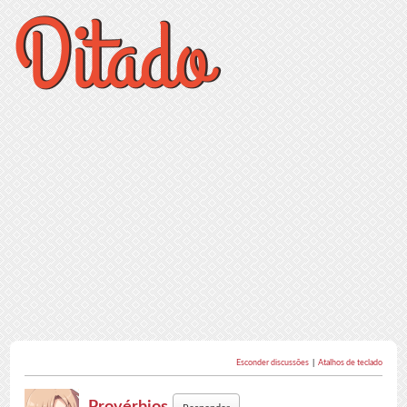
Esconder discussões
|
Atalhos de teclado
Provérbios