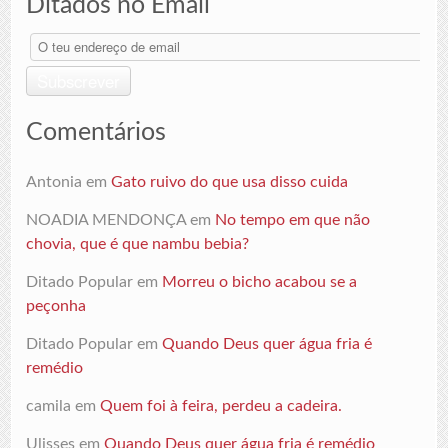
Ditados no Email
O
teu
endereço
Subscrever
de
email
Comentários
Antonia
em
Gato ruivo do que usa disso cuida
NOADIA MENDONÇA
em
No tempo em que não
chovia, que é que nambu bebia?
Ditado Popular
em
Morreu o bicho acabou se a
peçonha
Ditado Popular
em
Quando Deus quer água fria é
remédio
camila
em
Quem foi à feira, perdeu a cadeira.
Ulisses
em
Quando Deus quer água fria é remédio