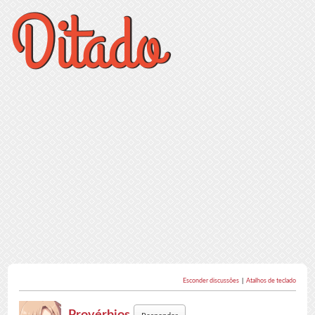
Esconder discussões
|
Atalhos de teclado
Provérbios