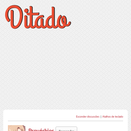
Esconder discussões
|
Atalhos de teclado
Provérbios