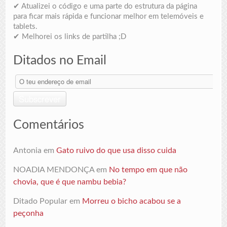
✔ Atualizei o código e uma parte do estrutura da página
para ficar mais rápida e funcionar melhor em telemóveis e
tablets.
✔ Melhorei os links de partilha ;D
Ditados no Email
O
teu
endereço
Subscrever
de
email
Comentários
Antonia
em
Gato ruivo do que usa disso cuida
NOADIA MENDONÇA
em
No tempo em que não
chovia, que é que nambu bebia?
Ditado Popular
em
Morreu o bicho acabou se a
peçonha