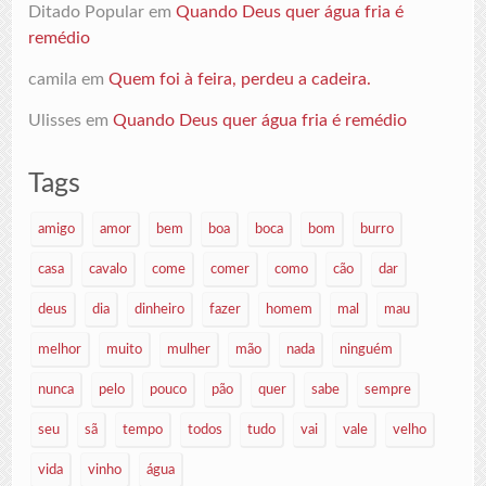
Ditado Popular
em
Quando Deus quer água fria é
remédio
camila
em
Quem foi à feira, perdeu a cadeira.
Ulisses
em
Quando Deus quer água fria é remédio
Tags
amigo
amor
bem
boa
boca
bom
burro
casa
cavalo
come
comer
como
cão
dar
deus
dia
dinheiro
fazer
homem
mal
mau
melhor
muito
mulher
mão
nada
ninguém
nunca
pelo
pouco
pão
quer
sabe
sempre
seu
sã
tempo
todos
tudo
vai
vale
velho
vida
vinho
água