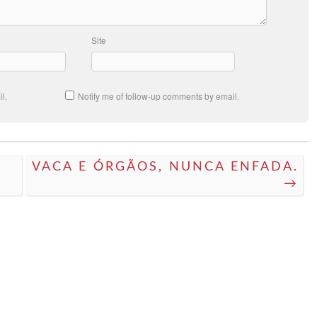
Site
l.
Notify me of follow-up comments by email.
M
VACA E ÓRGÃOS, NUNCA ENFADA.
→