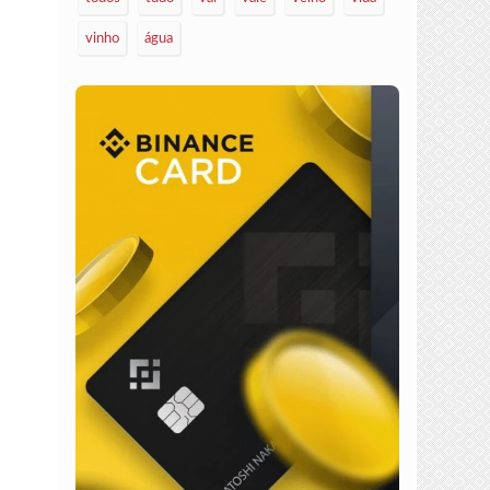
vinho
água