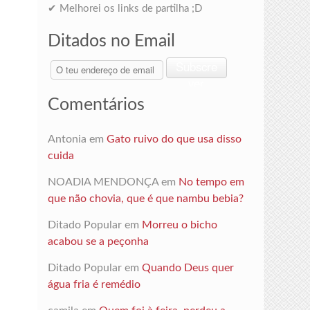
✔ Melhorei os links de partilha ;D
Ditados no Email
O
Subscre
teu
ver
endereço
Comentários
de
email
Antonia
em
Gato ruivo do que usa disso
cuida
NOADIA MENDONÇA
em
No tempo em
que não chovia, que é que nambu bebia?
Ditado Popular
em
Morreu o bicho
acabou se a peçonha
Ditado Popular
em
Quando Deus quer
água fria é remédio