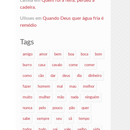
camila
em
Quem foi à feira, perdeu a
cadeira.
Ulisses
em
Quando Deus quer água fria é
remédio
Tags
amigo
amor
bem
boa
boca
bom
burro
casa
cavalo
come
comer
como
cão
dar
deus
dia
dinheiro
fazer
homem
mal
mau
melhor
muito
mulher
mão
nada
ninguém
nunca
pelo
pouco
pão
quer
sabe
sempre
seu
sã
tempo
todos
tudo
vai
vale
velho
vida