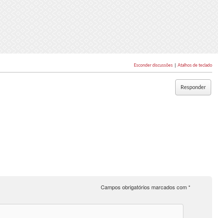
Esconder discussões
|
Atalhos de teclado
Responder
Campos obrigatórios marcados com
*