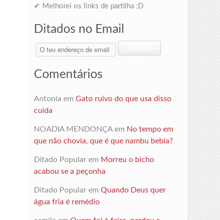
✔ Melhorei os links de partilha ;D
Ditados no Email
O
Subscre
teu
ver
endereço
Comentários
de
email
Antonia
em
Gato ruivo do que usa disso
cuida
NOADIA MENDONÇA
em
No tempo em
que não chovia, que é que nambu bebia?
Ditado Popular
em
Morreu o bicho
acabou se a peçonha
Ditado Popular
em
Quando Deus quer
água fria é remédio