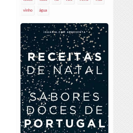
vinho
água