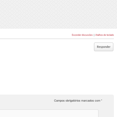
Esconder discussões
|
Atalhos de teclado
Responder
Campos obrigatórios marcados com
*