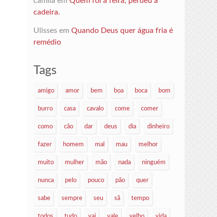
camila
em
Quem foi à feira, perdeu a
cadeira.
Ulisses
em
Quando Deus quer água fria é
remédio
Tags
amigo
amor
bem
boa
boca
bom
burro
casa
cavalo
come
comer
como
cão
dar
deus
dia
dinheiro
fazer
homem
mal
mau
melhor
muito
mulher
mão
nada
ninguém
nunca
pelo
pouco
pão
quer
sabe
sempre
seu
sã
tempo
todos
tudo
vai
vale
velho
vida