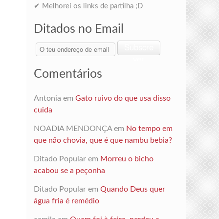
✔ Melhorei os links de partilha ;D
Ditados no Email
O
Subscre
teu
ver
endereço
Comentários
de
email
Antonia
em
Gato ruivo do que usa disso
cuida
NOADIA MENDONÇA
em
No tempo em
que não chovia, que é que nambu bebia?
Ditado Popular
em
Morreu o bicho
acabou se a peçonha
Ditado Popular
em
Quando Deus quer
água fria é remédio