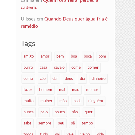
camila
em
Quem foi à feira, perdeu a
cadeira.
Ulisses
em
Quando Deus quer água fria é
remédio
Tags
amigo
amor
bem
boa
boca
bom
burro
casa
cavalo
come
comer
como
cão
dar
deus
dia
dinheiro
fazer
homem
mal
mau
melhor
muito
mulher
mão
nada
ninguém
nunca
pelo
pouco
pão
quer
sabe
sempre
seu
sã
tempo
todos
tudo
vai
vale
velho
vida