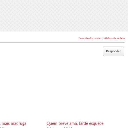
Esconder discussões
|
Atalhos de teclado
Responder
 mais madruga
Quem breve ama, tarde esquece