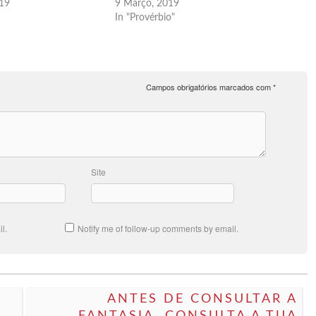
019
9 Março, 2019
In "Provérbio"
Campos obrigatórios marcados com
*
Site
l.
Notify me of follow-up comments by email.
ANTES DE CONSULTAR A
FANTASIA, CONSULTA A TUA