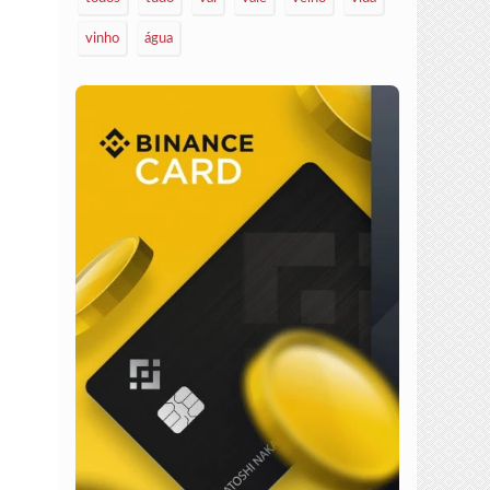
vinho
água