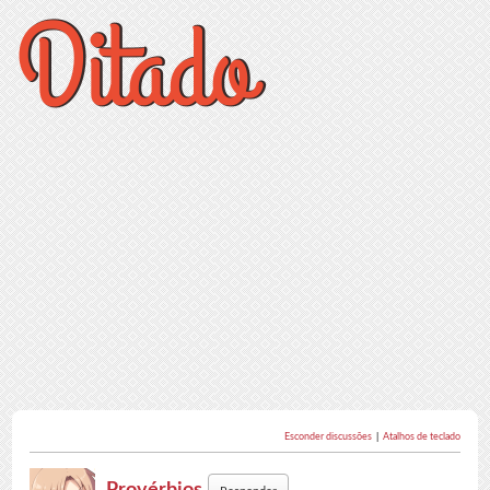
Esconder discussões
|
Atalhos de teclado
Provérbios