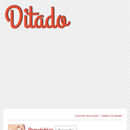
Esconder discussões
|
Atalhos de teclado
Provérbios