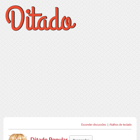
Esconder discussões
|
Atalhos de teclado
Ditado Popular