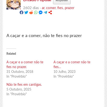
Responder
2602 dias ·
ar
,
comer
,
fies
,
prazer
A caçar e a comer, não te fies no prazer
Related
A caçar e a comer não te
A caçar e a comer não te
fies no prazer.
fies…
31 Outubro, 2018
10 Julho, 2023
In "Provérbio"
In "Provérbio"
Não te fies em cantigas.
5 Outubro, 2025
In "Provérbio"