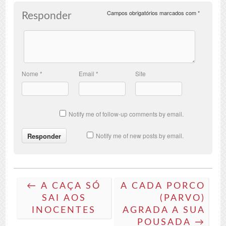
Campos obrigatórios marcados com
*
Responder
Nome
*
Email
*
Site
Notify me of follow-up comments by email.
Notify me of new posts by email.
← A CAÇA SÓ
A CADA PORCO
SAI AOS
(PARVO)
INOCENTES
AGRADA A SUA
POUSADA →