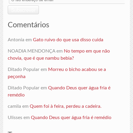
teu
endereço
Subscrever
de
email
Comentários
Antonia
em
Gato ruivo do que usa disso cuida
NOADIA MENDONÇA
em
No tempo em que não
chovia, que é que nambu bebia?
Ditado Popular
em
Morreu o bicho acabou se a
peçonha
Ditado Popular
em
Quando Deus quer água fria é
remédio
camila
em
Quem foi à feira, perdeu a cadeira.
Ulisses
em
Quando Deus quer água fria é remédio