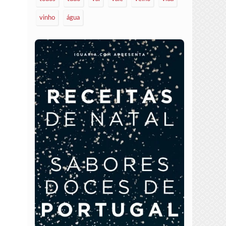
vinho
água