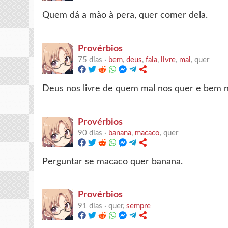
Quem dá a mão à pera, quer comer dela.
Provérbios
75 dias ·
bem
,
deus
,
fala
,
livre
,
mal
, quer
Deus nos livre de quem mal nos quer e bem no
Provérbios
90 dias ·
banana
,
macaco
, quer
Perguntar se macaco quer banana.
Provérbios
91 dias ·
quer,
sempre