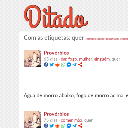
Com as etiquetas: quer
Mostrar/esconder comentários
|
Atalho
Provérbios
65 dias ·
dar
,
fogo
,
mulher
,
ninguém
, quer
Água de morro abaixo, fogo de morro acima, 
Provérbios
75 dias ·
comer
,
mão
, quer