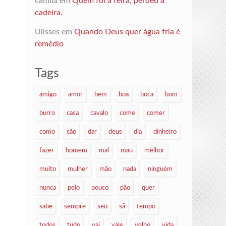
camila
em
Quem foi à feira, perdeu a
cadeira.
Ulisses
em
Quando Deus quer água fria é
remédio
Tags
amigo
amor
bem
boa
boca
bom
burro
casa
cavalo
come
comer
como
cão
dar
deus
dia
dinheiro
fazer
homem
mal
mau
melhor
muito
mulher
mão
nada
ninguém
nunca
pelo
pouco
pão
quer
sabe
sempre
seu
sã
tempo
todos
tudo
vai
vale
velho
vida