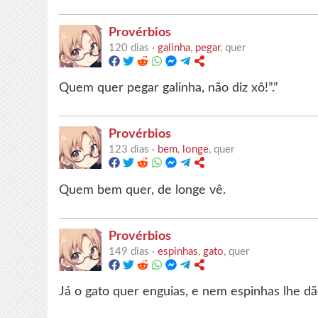
Provérbios
120 dias ·
galinha
,
pegar
, quer
Quem quer pegar galinha, não diz xô!”.”
Provérbios
123 dias ·
bem
,
longe
, quer
Quem bem quer, de longe vê.
Provérbios
149 dias ·
espinhas
,
gato
, quer
Já o gato quer enguias, e nem espinhas lhe dã