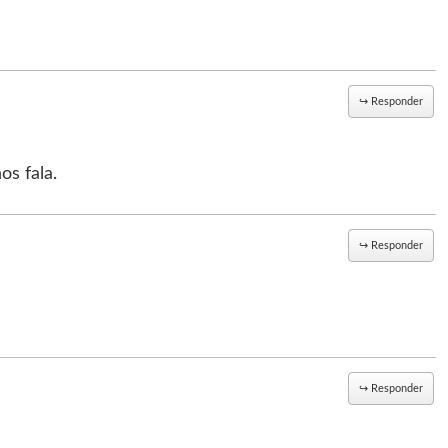
↪
Responder
s fala.
↪
Responder
↪
Responder