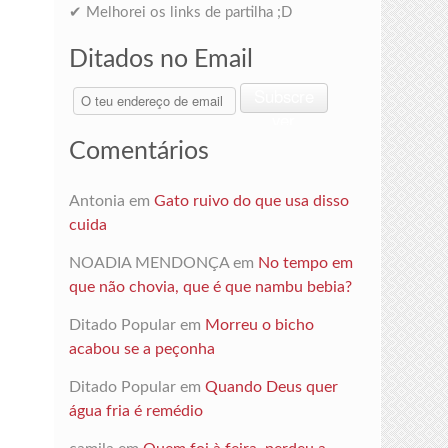
✔ Melhorei os links de partilha ;D
Ditados no Email
O
Subscre
teu
ver
endereço
Comentários
de
email
Antonia
em
Gato ruivo do que usa disso
cuida
NOADIA MENDONÇA
em
No tempo em
que não chovia, que é que nambu bebia?
Ditado Popular
em
Morreu o bicho
acabou se a peçonha
Ditado Popular
em
Quando Deus quer
água fria é remédio