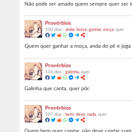
Não pode ser amado quem sempre quer ser i
Provérbios
100 dias ·
anda
,
bolsa
,
ganhar
,
moça
, quer
Quem quer ganhar a moça, anda do pé e joga 
Provérbios
104 dias ·
galinha
, quer
Galinha que canta, quer pôr.
Provérbios
107 dias ·
bem
,
deve
,
nada
, quer
Quem bem quer contar, não deve contar com