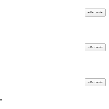
↪
Responder
↪
Responder
↪
Responder
o.