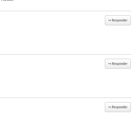
↪
Responder
↪
Responder
↪
Responder