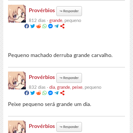
Provérbios
↪
Responder
812 dias ·
grande
, pequeno
Pequeno machado derruba grande carvalho.
Provérbios
↪
Responder
832 dias ·
dia
,
grande
,
peixe
, pequeno
Peixe pequeno será grande um dia.
Provérbios
↪
Responder