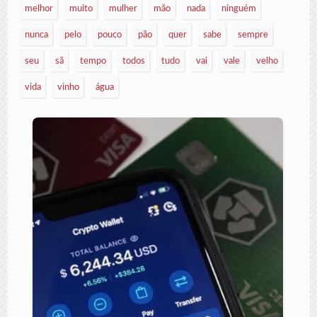
melhor
muito
mulher
mão
nada
ninguém
nunca
pelo
pouco
pão
quer
sabe
sempre
seu
sã
tempo
todos
tudo
vai
vale
velho
vida
vinho
água