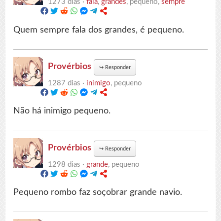
1273 dias ·
fala
,
grandes
, pequeno,
sempre
Quem sempre fala dos grandes, é pequeno.
Provérbios
↪
Responder
1287 dias ·
inimigo
, pequeno
Não há inimigo pequeno.
Provérbios
↪
Responder
1298 dias ·
grande
, pequeno
Pequeno rombo faz soçobrar grande navio.