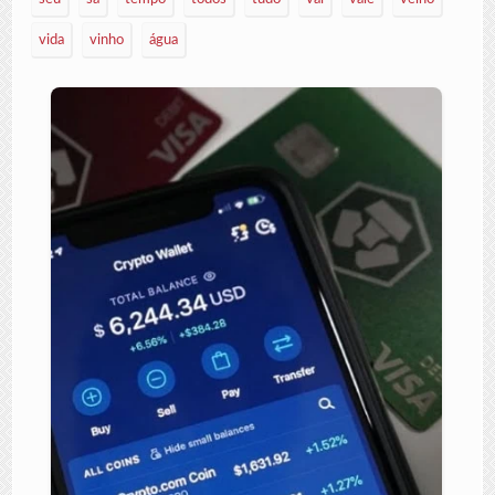
vida
vinho
água