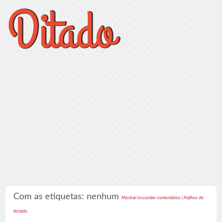
Com as etiquetas: nenhum
Mostrar/esconder comentários
|
Atalhos de
teclado