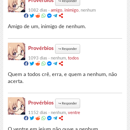
Provérbios
↪
Responder
1082 dias ·
amigo
,
inimigo
, nenhum
Amigo de um, inimigo de nenhum.
Provérbios
↪
Responder
1093 dias ·
nenhum,
todos
Quem a todos crê, erra, e quem a nenhum, não
acerta.
Provérbios
↪
Responder
1152 dias ·
nenhum,
ventre
O ventre em jejum não ouve a nenhum.