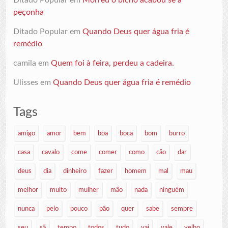
Ditado Popular
em
Morreu o bicho acabou se a
peçonha
Ditado Popular
em
Quando Deus quer água fria é
remédio
camila
em
Quem foi à feira, perdeu a cadeira.
Ulisses
em
Quando Deus quer água fria é remédio
Tags
amigo
amor
bem
boa
boca
bom
burro
casa
cavalo
come
comer
como
cão
dar
deus
dia
dinheiro
fazer
homem
mal
mau
melhor
muito
mulher
mão
nada
ninguém
nunca
pelo
pouco
pão
quer
sabe
sempre
seu
sã
tempo
todos
tudo
vai
vale
velho