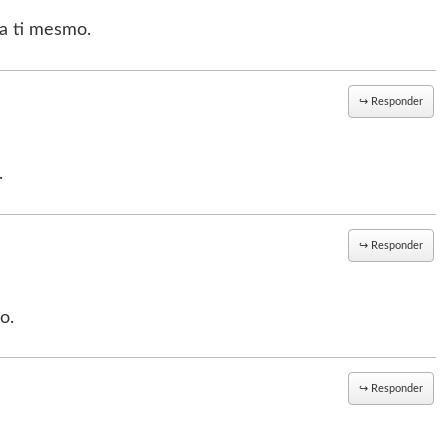
 a ti mesmo.
↪
Responder
.
↪
Responder
o.
↪
Responder