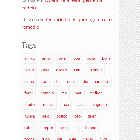
camila
em
Quem foi à feira, perdeu a
cadeira.
Ulisses
em
Quando Deus quer água fria é
remédio
Tags
amigo
amor
bem
boa
boca
bom
burro
casa
cavalo
come
comer
como
cão
dar
deus
dia
dinheiro
fazer
homem
mal
mau
melhor
muito
mulher
mão
nada
ninguém
nunca
pelo
pouco
pão
quer
sabe
sempre
seu
sã
tempo
todos
tudo
vai
vale
velho
vida