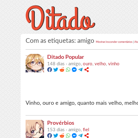
Com as etiquetas: amigo
Mostrar/esconder comentários
|
At
Ditado Popular
148 dias ·
amigo,
ouro
,
velho
,
vinho
Vinho, ouro e amigo, quanto mais velho, melho
Provérbios
153 dias ·
amigo,
fiel