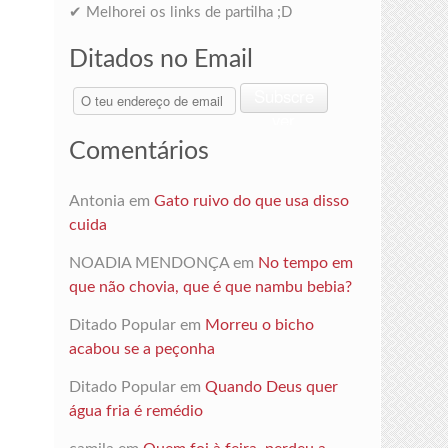
✔ Melhorei os links de partilha ;D
Ditados no Email
O
Subscre
teu
ver
endereço
Comentários
de
email
Antonia
em
Gato ruivo do que usa disso
cuida
NOADIA MENDONÇA
em
No tempo em
que não chovia, que é que nambu bebia?
Ditado Popular
em
Morreu o bicho
acabou se a peçonha
Ditado Popular
em
Quando Deus quer
água fria é remédio