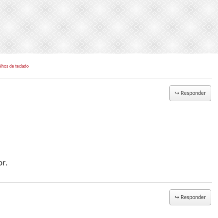
alhos de teclado
↪
Responder
r.
↪
Responder