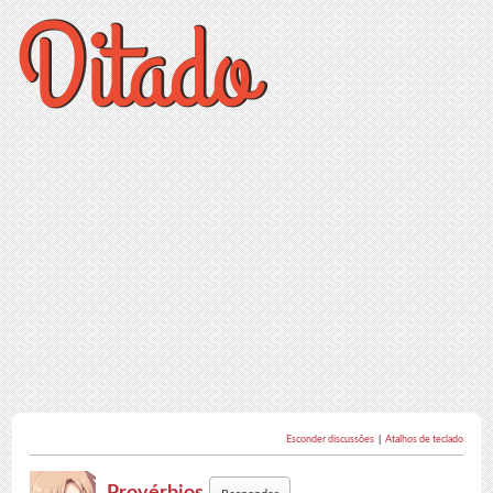
Esconder discussões
|
Atalhos de teclado
Provérbios