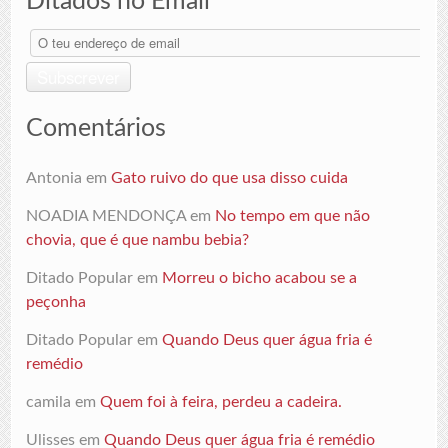
Ditados no Email
O
teu
endereço
Subscrever
de
email
Comentários
Antonia
em
Gato ruivo do que usa disso cuida
NOADIA MENDONÇA
em
No tempo em que não
chovia, que é que nambu bebia?
Ditado Popular
em
Morreu o bicho acabou se a
peçonha
Ditado Popular
em
Quando Deus quer água fria é
remédio
camila
em
Quem foi à feira, perdeu a cadeira.
Ulisses
em
Quando Deus quer água fria é remédio